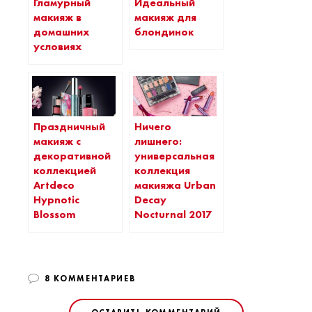
Гламурный
Идеальный
макияж в
макияж для
домашних
блондинок
условиях
Праздничный
Ничего
макияж с
лишнего:
декоративной
универсальная
коллекцией
коллекция
Artdeco
макияжа Urban
Hypnotic
Decay
Blossom
Nocturnal 2017
8 КОММЕНТАРИЕВ