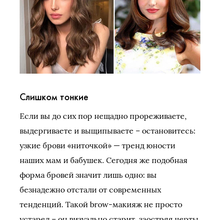
Слишком тонкие
Если вы до сих пор нещадно прореживаете,
выдергиваете и выщипываете – остановитесь:
узкие брови «ниточкой» — тренд юности
наших мам и бабушек. Сегодня же подобная
форма бровей значит лишь одно: вы
безнадежно отстали от современных
тенденций. Такой brow-макияж не просто
устарел – он визуально старит, заостряя черты