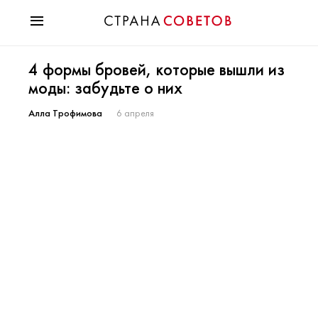
Красота
4 формы бровей, которые вышли из
Мода
моды: забудьте о них
Звезды
Гороскопы
Алла Трофимова
6 апреля
Здоровье
Психология
Хобби
Разное
Праздники