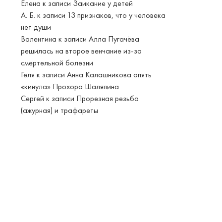
Елена
к записи
Заикание у детей
А. Б.
к записи
13 признаков, что у человека
нет души
Валентина
к записи
Алла Пугачёва
решилась на второе венчание из-за
смертельной болезни
Геля
к записи
Анна Калашникова опять
«кинула» Прохора Шаляпина
Сергей
к записи
Прорезная резьба
(ажурная) и трафареты