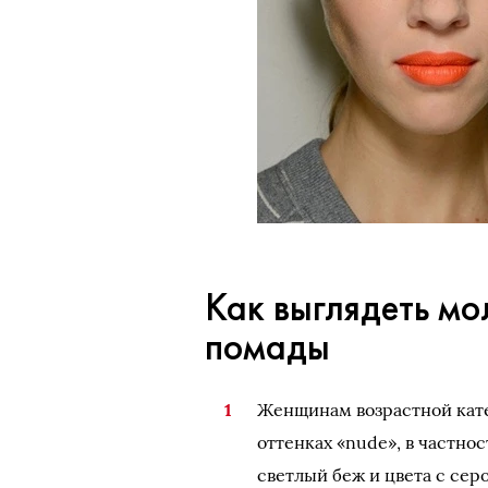
Как выглядеть м
помады
Женщинам возрастной кате
оттенках «nude», в частно
светлый беж и цвета с се