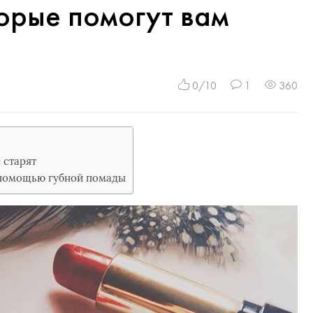
орые помогут вам
0/10
1
360
 старят
 помощью губной помады