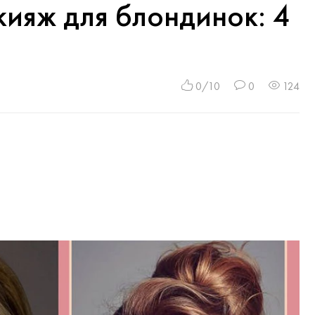
ияж для блондинок: 4
0/10
0
124