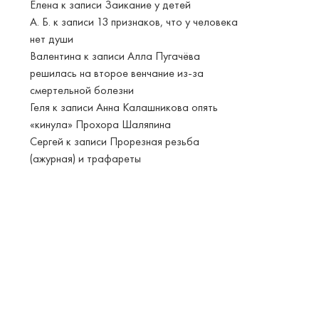
Елена
к записи
Заикание у детей
А. Б.
к записи
13 признаков, что у человека
нет души
Валентина
к записи
Алла Пугачёва
решилась на второе венчание из-за
смертельной болезни
Геля
к записи
Анна Калашникова опять
«кинула» Прохора Шаляпина
Сергей
к записи
Прорезная резьба
(ажурная) и трафареты