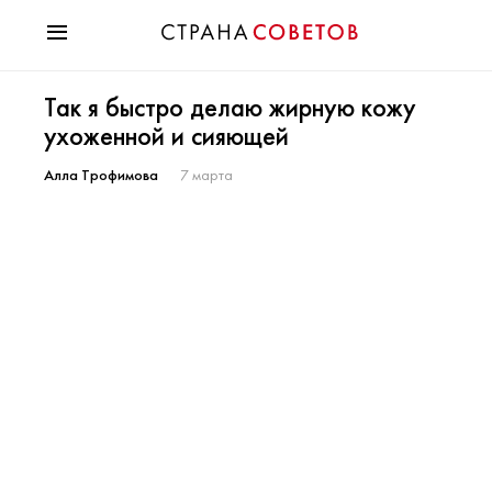
Красота
Так я быстро делаю жирную кожу
Мода
ухоженной и сияющей
Звезды
Гороскопы
Алла Трофимова
7 марта
Здоровье
Психология
Хобби
Разное
Праздники