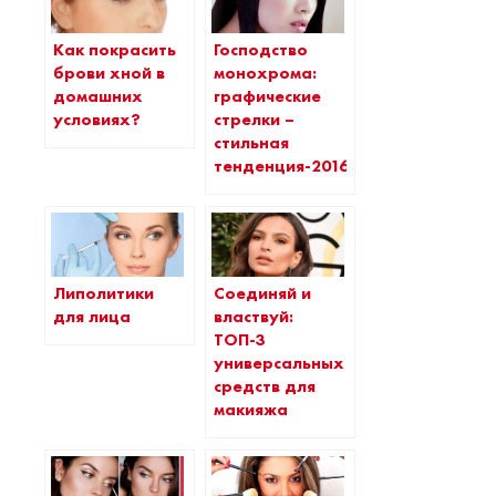
Как покрасить
Господство
брови хной в
монохрома:
домашних
графические
условиях?
стрелки –
стильная
тенденция-2016
Липолитики
Соединяй и
для лица
властвуй:
ТОП-3
универсальных
средств для
макияжа