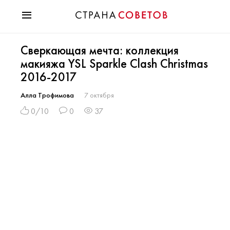
Красота
Сверкающая мечта: коллекция
Мода
макияжа YSL Sparkle Clash Christmas
Звезды
2016-2017
Гороскопы
Здоровье
Алла Трофимова
7 октября
Психология
0/10
0
37
Хобби
Разное
Праздники