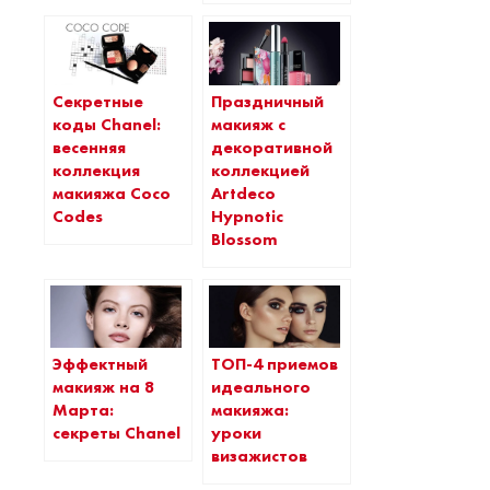
Секретные
Праздничный
коды Chanel:
макияж с
весенняя
декоративной
коллекция
коллекцией
макияжа Coco
Artdeco
Codes
Hypnotic
Blossom
Эффектный
ТОП-4 приемов
макияж на 8
идеального
Марта:
макияжа:
секреты Chanel
уроки
визажистов