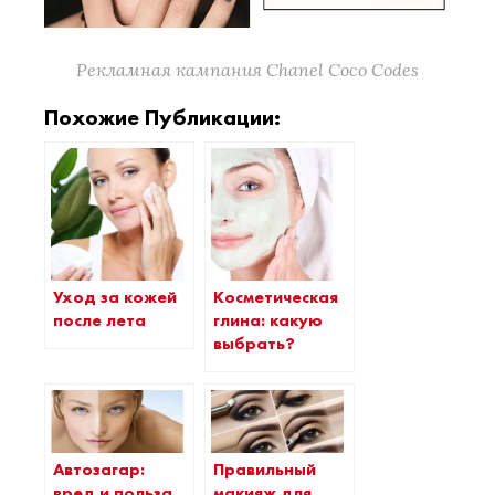
Рекламная кампания Chanel Coco Codes
Похожие Публикации:
Уход за кожей
Косметическая
после лета
глина: какую
выбрать?
Автозагар:
Правильный
вред и польза
макияж для