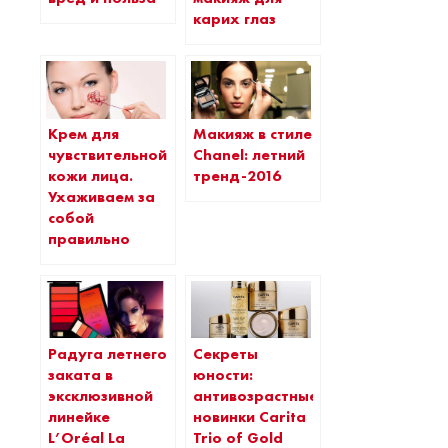
карих глаз
Крем для
Макияж в стиле
чувствительной
Chanel: летний
кожи лица.
тренд-2016
Ухаживаем за
собой
правильно
Радуга летнего
Секреты
заката в
юности:
эксклюзивной
антивозрастные
линейке
новинки Carita
L’Oréal La
Trio of Gold