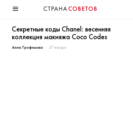
Красота
Секретные коды Chanel: весенняя
Мода
коллекция макияжа Coco Codes
Звезды
Гороскопы
Алла Трофимова
27 января
Здоровье
Психология
Хобби
Разное
Праздники