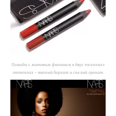
Помады с матовым финишем в двух «осенних»
оттенках – винный бархат и спелый гранат