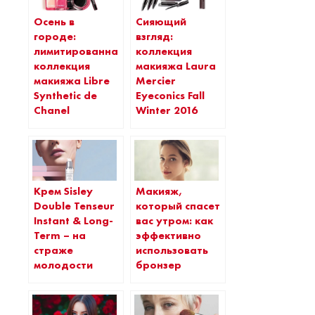
Осень в
Сияющий
городе:
взгляд:
лимитированная
коллекция
коллекция
макияжа Laura
макияжа Libre
Mercier
Synthetic de
Eyeconics Fall
Chanel
Winter 2016
Крем Sisley
Макияж,
Double Tenseur
который спасет
Instant & Long-
вас утром: как
Term – на
эффективно
страже
использовать
молодости
бронзер