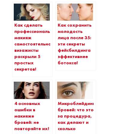
Как сделать
Как сохранить
профессиональный
молодость
макияж
лица после 35:
самостоятельно:
эти секреты
визажисты
фейсбилдинга
раскрыли 5
эффективнее
простых
ботокса!
секретов!
4 основных
Микроблейдинг
ошибки в
бровей: что это
макияже
за процедура,
бровей: не
как делают и
повторяйте их!
сколько