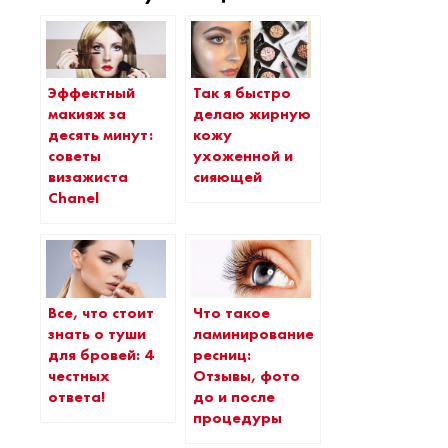
Эффектный
Так я быстро
макияж за
делаю жирную
десять минут:
кожу
советы
ухоженной и
визажиста
сияющей
Chanel
Все, что стоит
Что такое
знать о туши
ламинирование
для бровей: 4
ресниц:
честных
Отзывы, фото
ответа!
до и после
процедуры