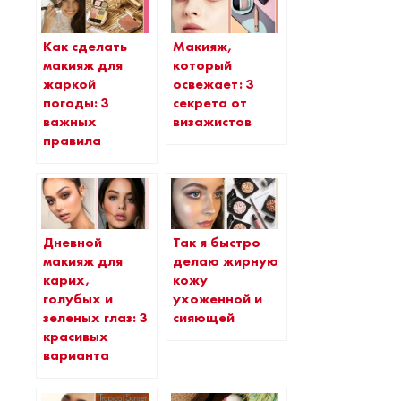
Как сделать
Макияж,
макияж для
который
жаркой
освежает: 3
погоды: 3
секрета от
важных
визажистов
правила
Дневной
Так я быстро
макияж для
делаю жирную
карих,
кожу
голубых и
ухоженной и
зеленых глаз: 3
сияющей
красивых
варианта