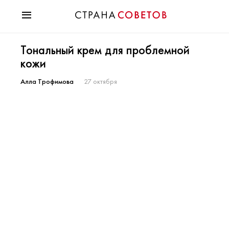
Красота
Тональный крем для проблемной
Мода
кожи
Звезды
Гороскопы
Алла Трофимова
27 октября
Здоровье
Психология
Хобби
Разное
Праздники