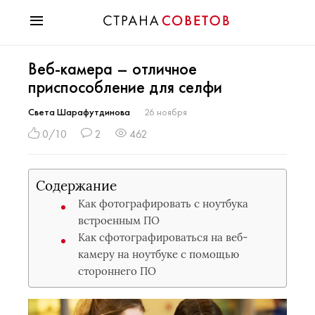
Красота
Веб-камера – отличное
Мода
приспособление для селфи
Звезды
Гороскопы
Света Шарафутдинова
26 ноября
Здоровье
0/10
2
462
Психология
Хобби
Содержание
Разное
Как фотографировать с ноутбука
Праздники
встроенным ПО
Как сфотографироваться на веб-
камеру на ноутбуке с помощью
стороннего ПО