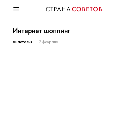
Красота
Интернет шоппинг
Мода
Звезды
Анастасия
2 февраля
Гороскопы
Здоровье
Психология
Хобби
Разное
Праздники