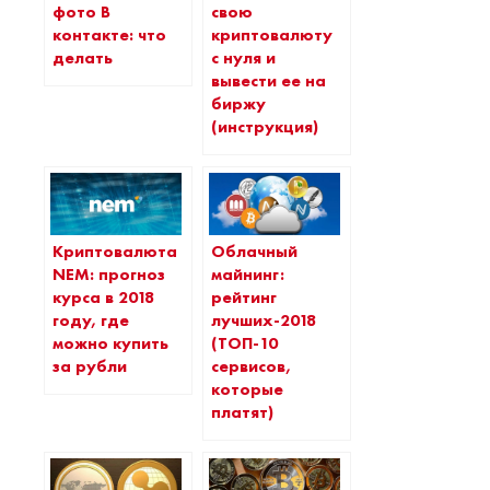
свою
фото В
криптовалюту
контакте: что
с нуля и
делать
вывести ее на
биржу
(инструкция)
Криптовалюта
Облачный
NEM: прогноз
майнинг:
курса в 2018
рейтинг
году, где
лучших-2018
можно купить
(ТОП-10
за рубли
сервисов,
которые
платят)