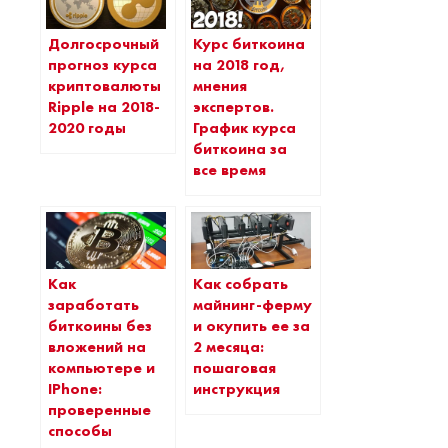
Долгосрочный
Курс биткоина
прогноз курса
на 2018 год,
криптовалюты
мнения
Ripple на 2018-
экспертов.
2020 годы
График курса
биткоина за
все время
Как
Как собрать
заработать
майнинг-ферму
биткоины без
и окупить ее за
вложений на
2 месяца:
компьютере и
пошаговая
IPhone:
инструкция
проверенные
способы