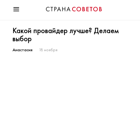
Красота
Какой провайдер лучше? Делаем
Мода
выбор
Звезды
Гороскопы
Анастасия
18 ноября
Здоровье
Психология
Хобби
Разное
Праздники