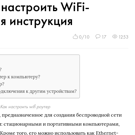
 настроить WiFi-
я инструкция
0/10
17
1253
?
тер к компьютеру?
р?
подключения к другим устройствам?
Как настроить wifi роутер
о, предназначенное для создания беспроводной сети
и: стационарными и портативными компьютерами,
Кроме того, его можно использовать как Ethernet-