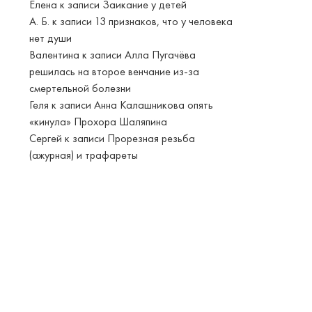
Елена
к записи
Заикание у детей
А. Б.
к записи
13 признаков, что у человека
нет души
Валентина
к записи
Алла Пугачёва
решилась на второе венчание из-за
смертельной болезни
Геля
к записи
Анна Калашникова опять
«кинула» Прохора Шаляпина
Сергей
к записи
Прорезная резьба
(ажурная) и трафареты