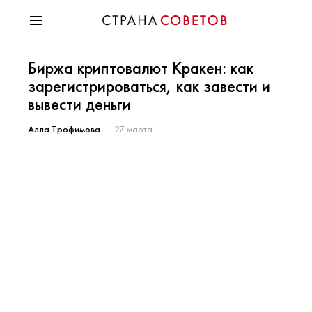
Красота
Биржа криптовалют Кракен: как
Мода
зарегистрироваться, как завести и
Звезды
вывести деньги
Гороскопы
Здоровье
Алла Трофимова
27 марта
Психология
Хобби
Разное
Праздники