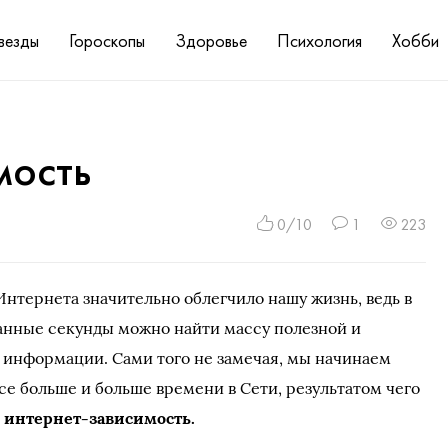
везды
Гороскопы
Здоровье
Психология
Хобби
мость
0/10
1
223
нтернета значительно облегчило нашу жизнь, ведь в
анные секунды можно найти массу полезной и
 информации. Сами того не замечая, мы начинаем
се больше и больше времени в Сети, результатом чего
ь
интернет-зависимость.