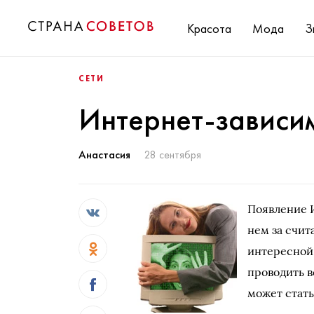
Красота
Мода
З
СЕТИ
Интернет-зависи
Анастасия
28 сентября
Появление И
нем за счит
интересной
проводить в
может стат