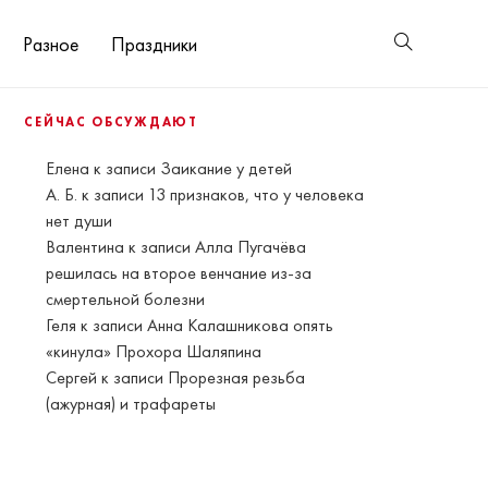
Разное
Праздники
СЕЙЧАС ОБСУЖДАЮТ
Елена
к записи
Заикание у детей
А. Б.
к записи
13 признаков, что у человека
нет души
Валентина
к записи
Алла Пугачёва
решилась на второе венчание из-за
смертельной болезни
Геля
к записи
Анна Калашникова опять
«кинула» Прохора Шаляпина
Сергей
к записи
Прорезная резьба
(ажурная) и трафареты