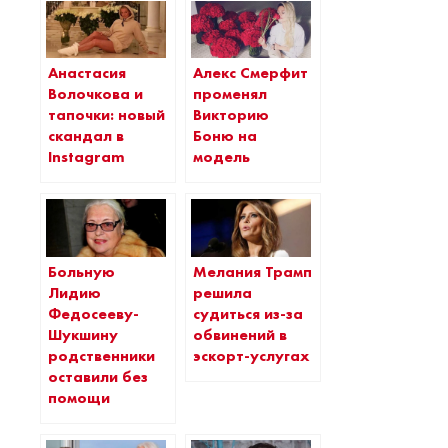
Анастасия
Алекс Смерфит
Волочкова и
променял
тапочки: новый
Викторию
скандал в
Боню на
Instagram
модель
Больную
Мелания Трамп
Лидию
решила
Федосееву-
судиться из-за
Шукшину
обвинений в
родственники
эскорт-услугах
оставили без
помощи