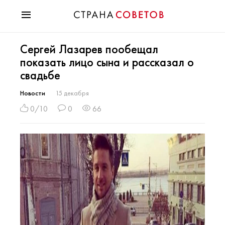
Красота
Сергей Лазарев пообещал
Мода
показать лицо сына и рассказал о
Звезды
свадьбе
Гороскопы
Здоровье
Новости
15 декабря
Психология
0/10
0
66
Хобби
Разное
Праздники