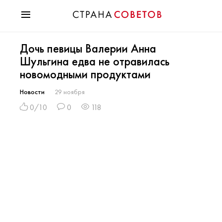
Красота
Дочь певицы Валерии Анна
Мода
Шульгина едва не отравилась
Звезды
новомодными продуктами
Гороскопы
Здоровье
Новости
29 ноября
Психология
0/10
0
118
Хобби
Разное
Праздники