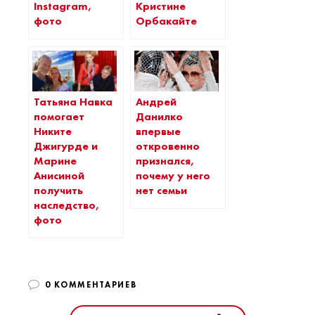
Instagram,
Кристине
фото
Орбакайте
Татьяна Навка
Андрей
помогает
Данилко
Никите
впервые
Джигурде и
откровенно
Марине
признался,
Анисиной
почему у него
получить
нет семьи
наследство,
фото
0 КОММЕНТАРИЕВ