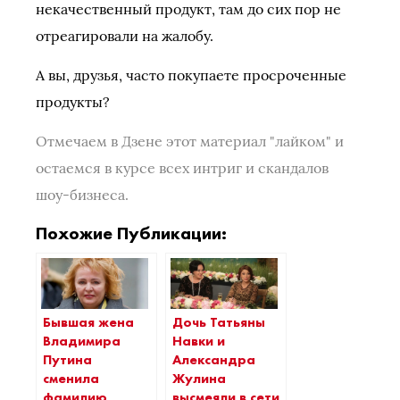
некачественный продукт, там до сих пор не
отреагировали на жалобу.
А вы, друзья, часто покупаете просроченные
продукты?
Отмечаем в Дзене этот материал "лайком" и
остаемся в курсе всех интриг и скандалов
шоу-бизнеса.
Похожие Публикации:
Бывшая жена
Дочь Татьяны
Владимира
Навки и
Путина
Александра
сменила
Жулина
фамилию
высмеяли в сети