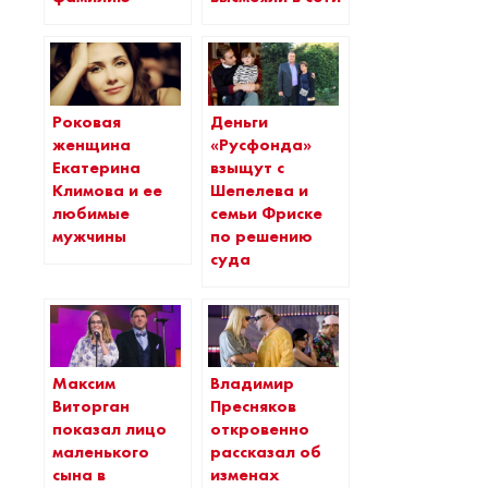
Роковая
Деньги
женщина
«Русфонда»
Екатерина
взыщут с
Климова и ее
Шепелева и
любимые
семьи Фриске
мужчины
по решению
суда
Максим
Владимир
Виторган
Пресняков
показал лицо
откровенно
маленького
рассказал об
сына в
изменах