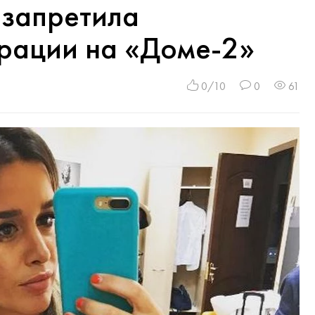
 запретила
ерации на «Доме-2»
0/10
0
61