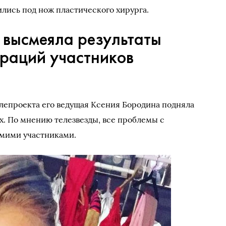
ились под нож пластического хирурга.
 высмеяла результаты
ераций участников
елепроекта его ведущая Ксения Бородина подняла
х. По мнению телезвезды, все проблемы с
мими участниками.