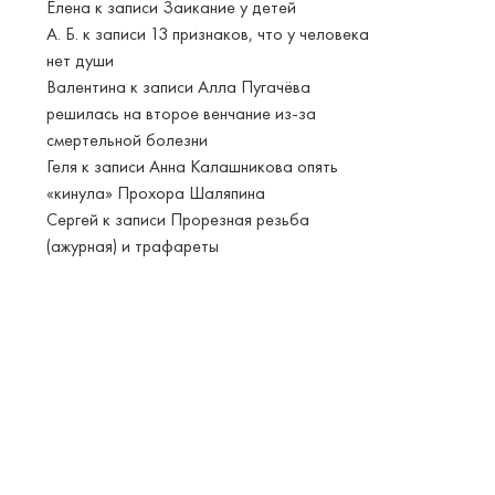
Елена
к записи
Заикание у детей
А. Б.
к записи
13 признаков, что у человека
нет души
Валентина
к записи
Алла Пугачёва
решилась на второе венчание из-за
смертельной болезни
Геля
к записи
Анна Калашникова опять
«кинула» Прохора Шаляпина
Сергей
к записи
Прорезная резьба
(ажурная) и трафареты