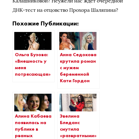
Калашниковой? Неужели нас ждет очередной
ДНК-тест на отцовство Прохора Шаляпина?
Похожие Публикации:
Ольга Бузова:
Анна Седокова
«Внешность у
крутила роман
меня
с мужем
потрясающая»
беременной
Кати Гордон
Алина Кабаева
Эвелина
появилась на
Бледанс
публике в
смутила
рваных
«развратными»