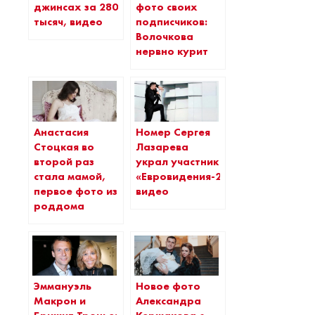
джинсах за 280
фото своих
тысяч, видео
подписчиков:
Волочкова
нервно курит
Анастасия
Номер Сергея
Стоцкая во
Лазарева
второй раз
украл участник
стала мамой,
«Евровидения-2017»,
первое фото из
видео
роддома
Эммануэль
Новое фото
Макрон и
Александра