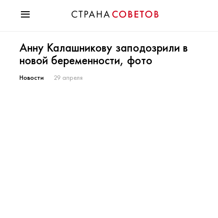
Красота
Анну Калашникову заподозрили в
Мода
новой беременности, фото
Звезды
Гороскопы
Новости
29 апреля
Здоровье
Психология
Хобби
Разное
Праздники