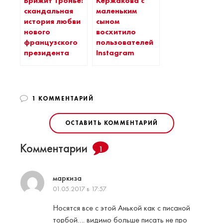
Брижит Тронье:
Кержакова с
скандальная
маленьким
история любви
сыном
нового
восхитило
французского
пользователей
президента
Instagram
1 КОММЕНТАРИЙ
ОСТАВИТЬ КОММЕНТАРИЙ
Комментарии
1
маркиза
01.05.2017 в 17:57
Носятся все с этой Анькой как с писаной
торбой…. видимо больше писать не про