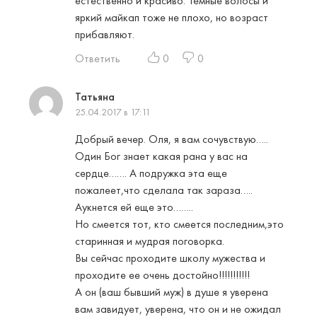
естественно и красиво. Темные волосы и
яркий майкап тоже не плохо, но возраст
прибавляют.
Ответить
0
0
Татьяна
25.04.2017 в 17:11
Добрый вечер. Оля, я вам сочувствую…..
Один Бог знает какая рана у вас на
сердце……. А подружка эта еще
пожалеет,что сделала так зараза…..
Аукнется ей еще это……..
Но смеется тот, кто смеется последним,это
старинная и мудрая поговорка.
Вы сейчас проходите школу мужества и
проходите ее очень достойно!!!!!!!!!!!
А он (ваш бывший муж) в душе я уверена
вам завидует, уверена, что он и не ожидал