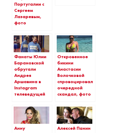
Португалии с
Сергеем
Лазаревым,
фото
Фанаты Юлии
Откровенное
Барановской
бикини
обругали
Анастасии
Андрея
Волочковой
Аршавина в
спровоцировало
Instagram
очередной
телеведущей
скандал, фото
Анну
Алексей Панин