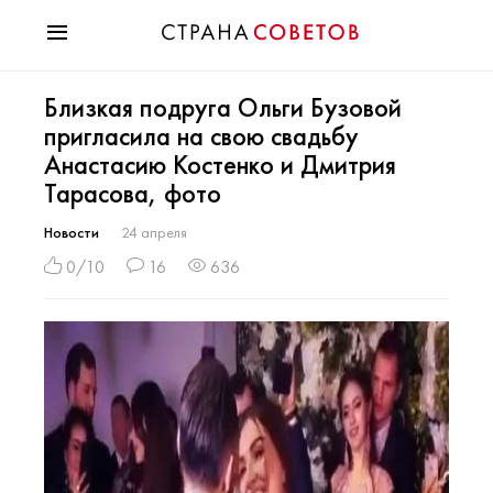
Красота
Близкая подруга Ольги Бузовой
Мода
пригласила на свою свадьбу
Звезды
Анастасию Костенко и Дмитрия
Гороскопы
Тарасова, фото
Здоровье
Психология
Новости
24 апреля
Хобби
0/10
16
636
Разное
Праздники