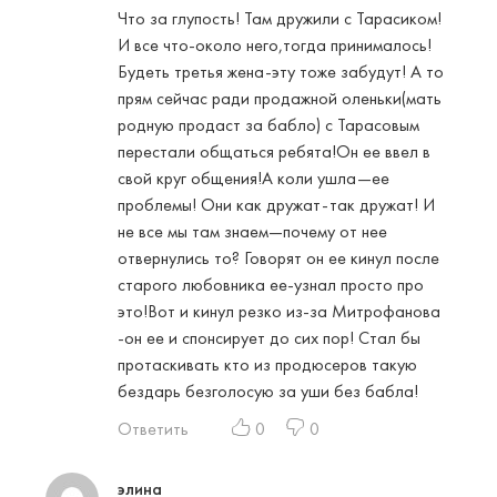
Что за глупость! Там дружили с Тарасиком!
И все что-около него,тогда принималось!
Будеть третья жена-эту тоже забудут! А то
прям сейчас ради продажной оленьки(мать
родную продаст за бабло) с Тарасовым
перестали общаться ребята!Он ее ввел в
свой круг общения!А коли ушла—ее
проблемы! Они как дружат-так дружат! И
не все мы там знаем—почему от нее
отвернулись то? Говорят он ее кинул после
старого любовника ее-узнал просто про
это!Вот и кинул резко из-за Митрофанова
-он ее и спонсирует до сих пор! Стал бы
протаскивать кто из продюсеров такую
бездарь безголосую за уши без бабла!
Ответить
0
0
элина