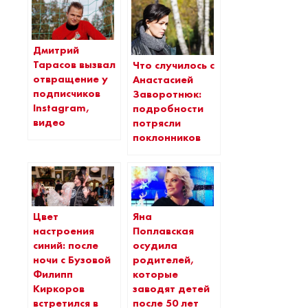
Дмитрий
Тарасов вызвал
Что случилось с
отвращение у
Анастасией
подписчиков
Заворотнюк:
Instagram,
подробности
видео
потрясли
поклонников
Цвет
Яна
настроения
Поплавская
синий: после
осудила
ночи с Бузовой
родителей,
Филипп
которые
Киркоров
заводят детей
встретился в
после 50 лет