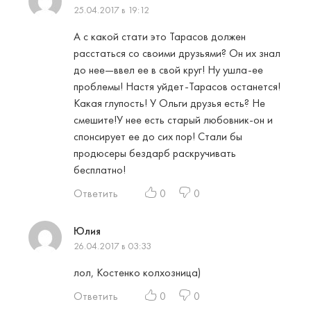
25.04.2017 в 19:12
А с какой стати это Тарасов должен
расстаться со своими друзьями? Он их знал
до нее—ввел ее в свой круг! Ну ушла-ее
проблемы! Настя уйдет-Тарасов останется!
Какая глупость! У Ольги друзья есть? Не
смешите!У нее есть старый любовник-он и
спонсирует ее до сих пор! Стали бы
продюсеры бездарб раскручивать
бесплатно!
Ответить
0
0
Юлия
26.04.2017 в 03:33
лол, Костенко колхозница)
Ответить
0
0