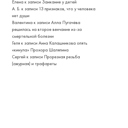
Елена
к записи
Заикание у детей
А. Б.
к записи
13 признаков, что у человека
нет души
Валентина
к записи
Алла Пугачёва
решилась на второе венчание из-за
смертельной болезни
Геля
к записи
Анна Калашникова опять
«кинула» Прохора Шаляпина
Сергей
к записи
Прорезная резьба
(ажурная) и трафареты