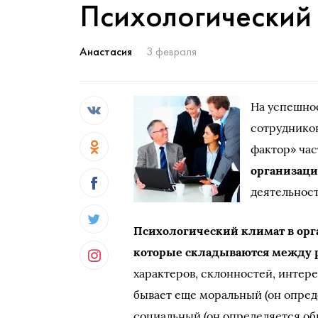
Психологический 
Анастасия
3 февраля
На успешно
сотрудников
фактор» час
организац
деятельност
Психологический климат в ор
которые складываются между 
характеров, склонностей, интер
бывает еще моральный (он опре
социальный (он определяется об