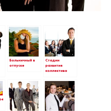
Больничный в
Стадии
отпуске
развития
коллектива
ое