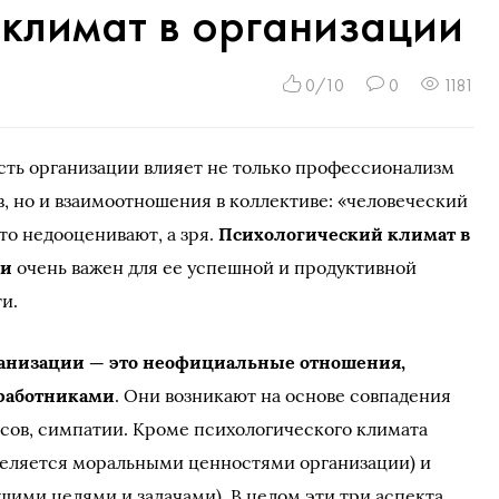
климат в организации
0/10
0
1181
сть организации влияет не только профессионализм
, но и взаимоотношения в коллективе: «человеческий
то недооценивают, а зря.
Психологический климат в
ии
очень важен для ее успешной и продуктивной
и.
ганизации — это неофициальные отношения,
работниками
. Они возникают на основе совпадения
есов, симпатии. Кроме психологического климата
деляется моральными ценностями организации) и
щими целями и задачами). В целом эти три аспекта