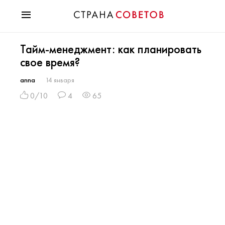
Красота
Тайм-менеджмент: как планировать
Мода
свое время?
Звезды
Гороскопы
anna
14 января
Здоровье
0/10
4
65
Психология
Хобби
Разное
Праздники