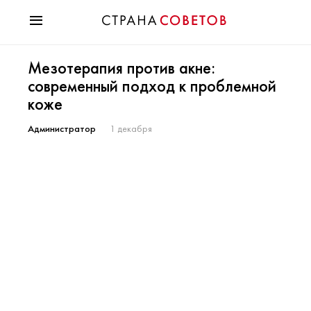
Красота
Мезотерапия против акне:
Мода
современный подход к проблемной
Звезды
коже
Гороскопы
Здоровье
Администратор
1 декабря
Психология
Хобби
Разное
Праздники