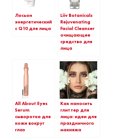
Лосьон
Liiv Botanicals
энергетический
Rejuvenating
с Q10 для лица
Facial Cleanser
очищающее
средство для
лица
All About Eyes
Как наносить
Serum
глиттер для
сыворотка для
лица: идеи для
кожи вокруг
праздничного
глаз
макияжа