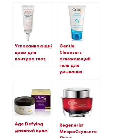
Успокаивающий
Gentle
крем для
Cleansers
контура глаз
освежающий
гель для
умывания
Age Defying
Regenerist
дневной крем
МикроСкульптор
Лица