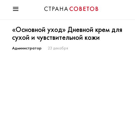
Красота
«Основной уход» Дневной крем для
Мода
сухой и чувствительной кожи
Звезды
Гороскопы
Администратор
23 декабря
Здоровье
Психология
Хобби
Разное
Праздники