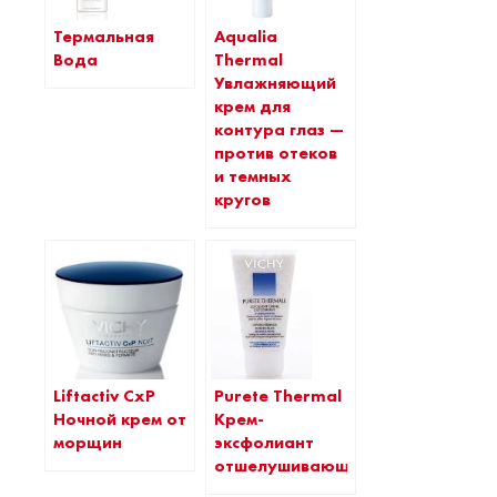
Термальная
Aqualia
Вода
Thermal
Увлажняющий
крем для
контура глаз —
против отеков
и темных
кругов
Liftactiv CxP
Purete Thermal
Ночной крем от
Крем-
морщин
эксфолиант
отшелушивающий