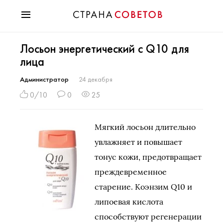
Красота
Лосьон энергетический с Q10 для
Мода
лица
Звезды
Гороскопы
Администратор
24 декабря
Здоровье
0/10
0
25
Психология
Хобби
Мягкий лосьон длительно
Разное
увлажняет и повышает
Праздники
тонус кожи, предотвращает
преждевременное
старение. Коэнзим Q10 и
липоевая кислота
способствуют регенерации