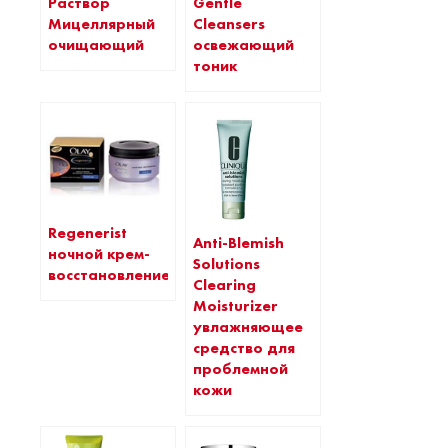
Gentle
Раствор
Cleansers
Мицеллярный
освежающий
очищающий
тоник
Regenerist
Anti-Blemish
ночной крем-
Solutions
восстановление
Clearing
Moisturizer
увлажняющее
средство для
проблемной
кожи