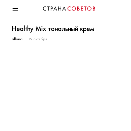
Красота
Healthy Mix тональный крем
Мода
Звезды
albina
19 октября
Гороскопы
Здоровье
Психология
Хобби
Разное
Праздники