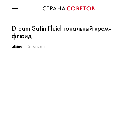
Красота
Dream Satin Fluid тональный крем-
Мода
флюид
Звезды
Гороскопы
albina
21 апреля
Здоровье
Психология
Хобби
Разное
Праздники