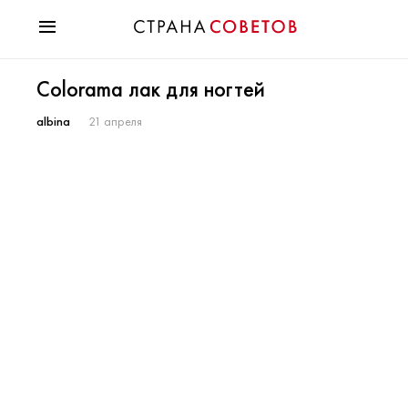
Красота
Colorama лак для ногтей
Мода
Звезды
albina
21 апреля
Гороскопы
Здоровье
Психология
Хобби
Разное
Праздники