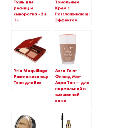
Тональный
Тушь для
Крем с
ресниц и
Разглаживающим
сыворотка «2 в
Эффектом
1»
Yria Maquillage
Aera Teint
Разглаживающие
Флюид Мат
Тени для Век
Аэра Тон — для
нормальной и
смешанной
кожи