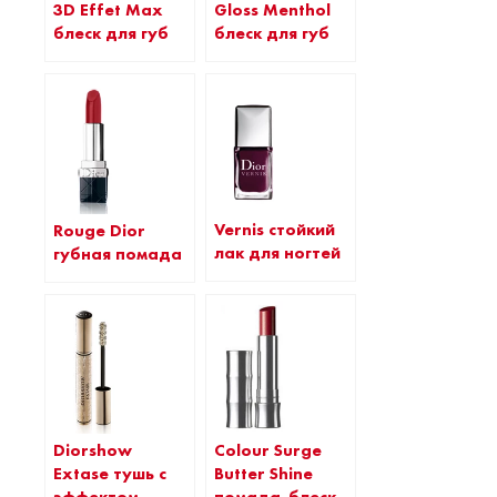
3D Effet Max
Gloss Menthol
блеск для губ
блеск для губ
Vernis стойкий
Rouge Dior
лак для ногтей
губная помада
Colour Surge
Diorshow
Butter Shine
Extase тушь с
помада-блеск