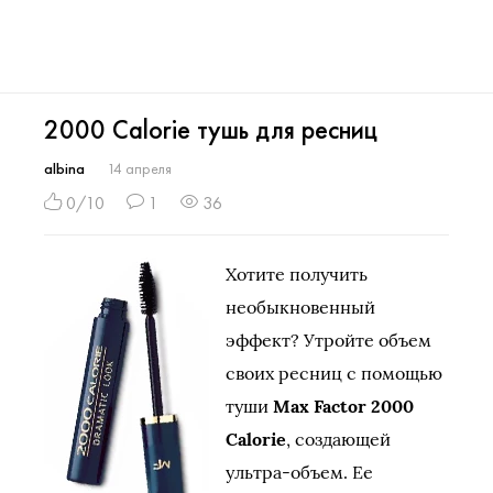
2000 Calorie тушь для ресниц
albina
14 апреля
0/10
1
36
Хотите получить
необыкновенный
эффект? Утройте объем
своих ресниц с помощью
туши
Max Factor 2000
Calorie
, создающей
ультра-объем. Ее