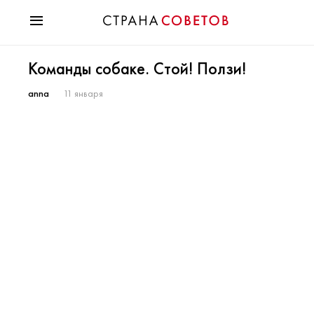
Красота
Команды собаке. Стой! Ползи!
Мода
Звезды
anna
11 января
Гороскопы
Здоровье
Психология
Хобби
Разное
Праздники