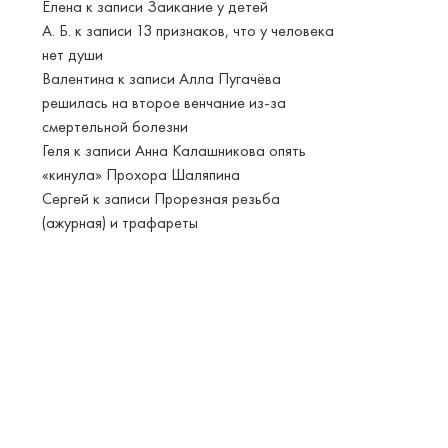
Елена
к записи
Заикание у детей
А. Б.
к записи
13 признаков, что у человека
нет души
Валентина
к записи
Алла Пугачёва
решилась на второе венчание из-за
смертельной болезни
Геля
к записи
Анна Калашникова опять
«кинула» Прохора Шаляпина
Сергей
к записи
Прорезная резьба
(ажурная) и трафареты