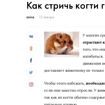
Как стричь когти
anna
15 января
У многих гр
отрастают 
того, что о
изгибаться.
движении не
доставляет животному не только 
Чтобы этого избежать,
необходим
если они заметно отросли. У жив
так как их когти обычно содержа
питаемые кровью.