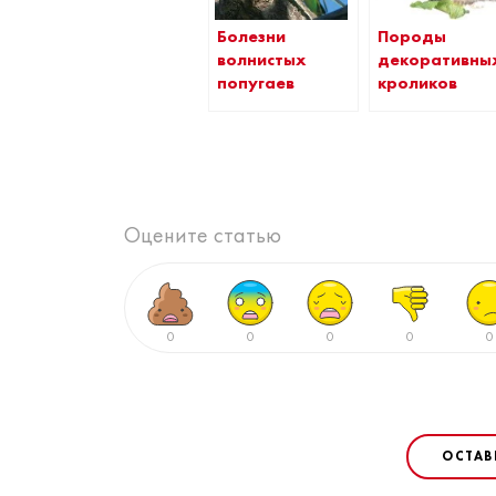
Болезни
Породы
волнистых
декоративны
попугаев
кроликов
Оцените статью
0
0
0
0
0
ОСТАВ