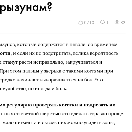
 грызунам?
0/10
1
82
ызунов, которые содержатся в неволе, со временем
когти
, и если их не подстригать, велика вероятность
ни станут расти неправильно, закручиваться и
 При этом пальцы у зверька с такими когтями при
редко начинают выворачиваться на бок. Это
неудобство, но иногда и боль.
о регулярно проверять коготки и подрезать их
,
отных со светлой шерстью это сделать гораздо проще,
т мало пигмента и сквозь них можно увидеть зоны,