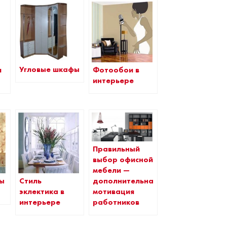
Угловые шкафы
Фотообои в
я
интерьере
Правильный
выбор офисной
мебели —
ры
Стиль
дополнительная
эклектика в
мотивация
интерьере
работников