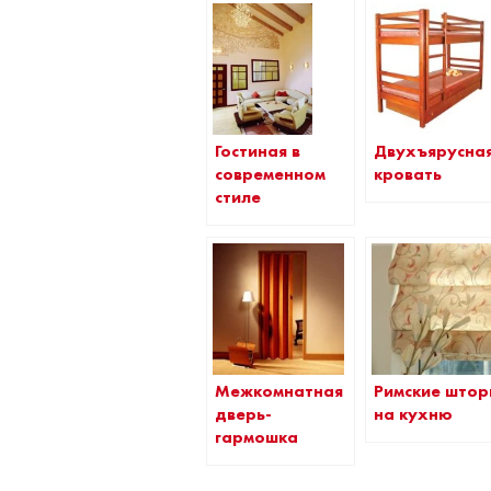
Гостиная в
Двухъярусна
современном
кровать
стиле
Межкомнатная
Римские што
дверь-
на кухню
гармошка