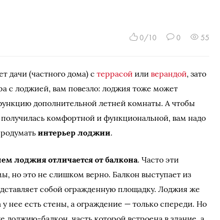
0/10
0
55
ет дачи (частного дома) с
террасой
или
верандой
, зато
ра с лоджией, вам повезло: лоджия тоже может
функцию дополнительной летней комнаты. А чтобы
 получилась комфортной и функциональной, вам надо
продумать
интерьер лоджии
.
чем лоджия отличается от балкона
. Часто эти
ы, но это не слишком верно. Балкон выступает из
едставляет собой огражденную площадку. Лоджия же
а у нее есть стены, а ограждение — только спереди. Но
 лоджию-балкон, часть которой встроена в здание, а