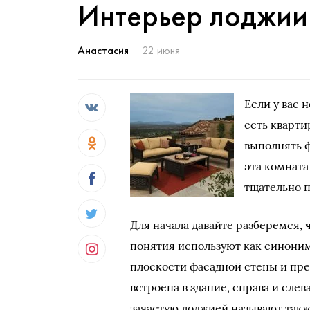
Интерьер лоджии
Анастасия
22 июня
Если у вас н
есть кварти
выполнять 
эта комната
тщательно 
Для начала давайте разберемся,
понятия используют как синоним
плоскости фасадной стены и пр
встроена в здание, справа и слев
зачастую лоджией называют также