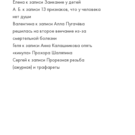
Елена
к записи
Заикание у детей
А. Б.
к записи
13 признаков, что у человека
нет души
Валентина
к записи
Алла Пугачёва
решилась на второе венчание из-за
смертельной болезни
Геля
к записи
Анна Калашникова опять
«кинула» Прохора Шаляпина
Сергей
к записи
Прорезная резьба
(ажурная) и трафареты