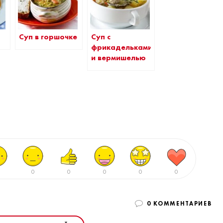
Суп в горшочке
Суп с
фрикадельками
и вермишелью
0
0
0
0
0
0 КОММЕНТАРИЕВ