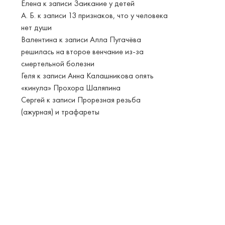
Елена
к записи
Заикание у детей
А. Б.
к записи
13 признаков, что у человека
нет души
Валентина
к записи
Алла Пугачёва
решилась на второе венчание из-за
смертельной болезни
Геля
к записи
Анна Калашникова опять
«кинула» Прохора Шаляпина
Сергей
к записи
Прорезная резьба
(ажурная) и трафареты