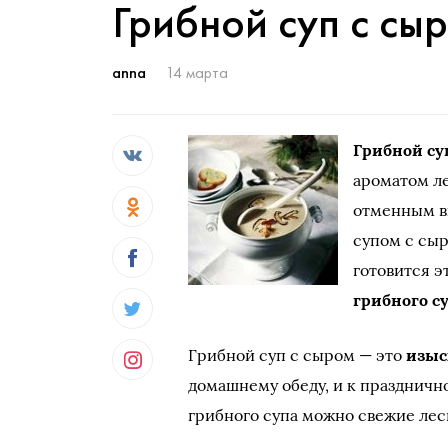
Грибной суп с сы
anna
14 марта
Грибной су
ароматом л
отменным в
супом с сыр
готовится э
грибного с
Грибной суп с сыром — это
изыс
домашнему обеду, и к празднично
грибного супа можно свежие ле