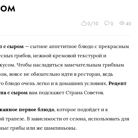
ром
0/10
0
40
п с сыром
— сытное аппетитное блюдо с прекрасным
есных грибов, нежной кремовой текстурой и
кусом. Чтобы насладиться замечательным грибным
ом, вовсе не обязательно идти в ресторан, ведь
то блюдо очень легко и в домашних условиях.
Рецепт
упа с сыром
вам подскажет Страна Советов.
канное первое блюдо
, которое подойдет и к
й трапезе. В зависимости от сезона, использовать для
сные грибы или же шампиньоны.