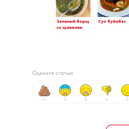
Зеленый борщ
Суп буйабес
со щавелем
Оцените статью
0
0
0
0
0