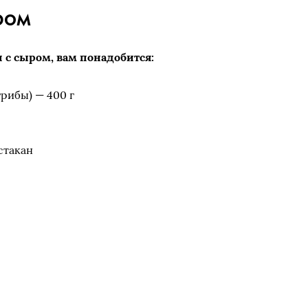
ром
 с сыром, вам понадобится:
рибы) — 400 г
стакан