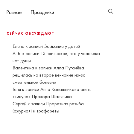
Разное
Праздники
СЕЙЧАС ОБСУЖДАЮТ
Елена
к записи
Заикание у детей
А. Б.
к записи
13 признаков, что у человека
нет души
Валентина
к записи
Алла Пугачёва
решилась на второе венчание из-за
смертельной болезни
Геля
к записи
Анна Калашникова опять
«кинула» Прохора Шаляпина
Сергей
к записи
Прорезная резьба
(ажурная) и трафареты