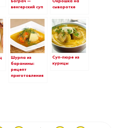
Бограч —
Окрошка на
венгерский суп
сыворотке
Суп-пюре из
щ
Шурпа из
курицы
баранины:
рецепт
приготовления