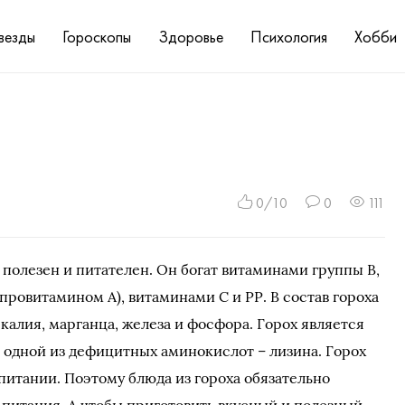
везды
Гороскопы
Здоровье
Психология
Хобби
0/10
0
111
 полезен и питателен. Он богат витаминами группы В,
провитамином А), витаминами С и РР. В состав гороха
 калия, марганца, железа и фосфора. Горох является
одной из дефицитных аминокислот – лизина. Горох
питании. Поэтому блюда из гороха обязательно