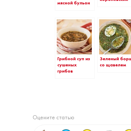
мясной бульон
Грибной суп из
Зеленый бор
сушеных
со щавелем
грибов
Оцените статью