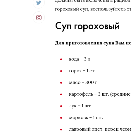
должны быть включены в рацион 
гороховый суп, воспользуйтесь 
Суп гороховый
Для приготовления супа Вам п
вода – 3 л
горох – 1 ст.
мясо – 300 г
картофель – 3 шт. (средние
лук – 1 шт.
морковь – 1 шт.
лавровый лист, перец черны