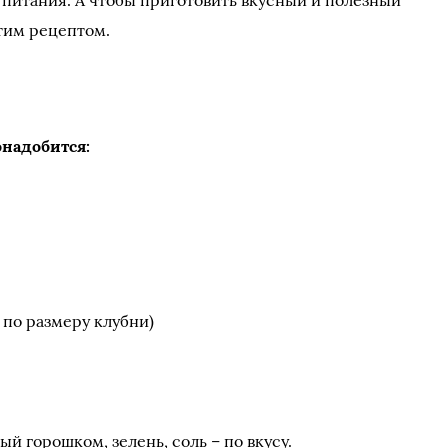
питания. А чтобы приготовить вкусный и полезный
этим рецептом.
онадобится:
 по размеру клубни)
й горошком, зелень, соль – по вкусу.