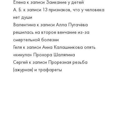
Елена
к записи
Заикание у детей
А. Б.
к записи
13 признаков, что у человека
нет души
Валентина
к записи
Алла Пугачёва
решилась на второе венчание из-за
смертельной болезни
Геля
к записи
Анна Калашникова опять
«кинула» Прохора Шаляпина
Сергей
к записи
Прорезная резьба
(ажурная) и трафареты