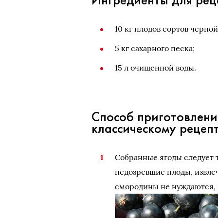
10 кг плодов сортов черно
5 кг сахарного песка;
15 л очищенной воды.
Способ приготовлени
классическому рецеп
Собранные ягоды следует 
недозревшие плоды, извлеч
смородины не нуждаются,