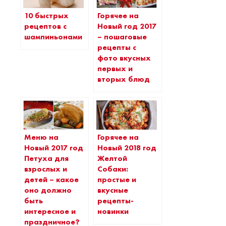
10 быстрых
Горячее на
рецептов с
Новый год 2017
шампиньонами
– пошаговые
рецепты с
фото вкусных
первых и
вторых блюд
Меню на
Горячее на
Новый 2017 год
Новый 2018 год
Петуха для
Желтой
взрослых и
Собаки:
детей – какое
простые и
оно должно
вкусные
быть
рецепты-
интересное и
новинки
праздничное?