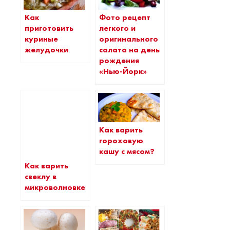
Как
Фото рецепт
приготовить
легкого и
куриные
оригинального
желудочки
салата на день
рождения
«Нью-Йорк»
Как варить
гороховую
кашу с мясом?
Как варить
свеклу в
микроволновке