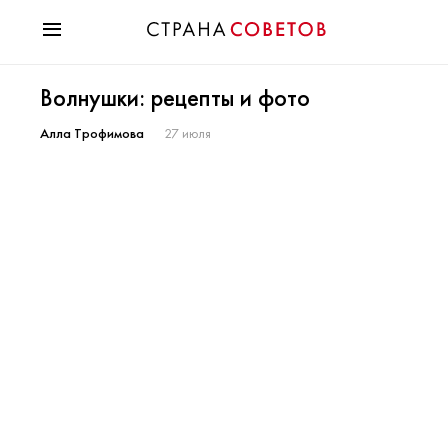
Красота
Волнушки: рецепты и фото
Мода
Звезды
Алла Трофимова
27 июля
Гороскопы
Здоровье
Психология
Хобби
Разное
Праздники