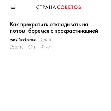
Красота
Как прекратить откладывать на
Мода
потом: боремся с прокрастинацией
Звезды
Гороскопы
Алла Трофимова
3 июня
Здоровье
0/10
1
77
Психология
Хобби
Разное
Праздники