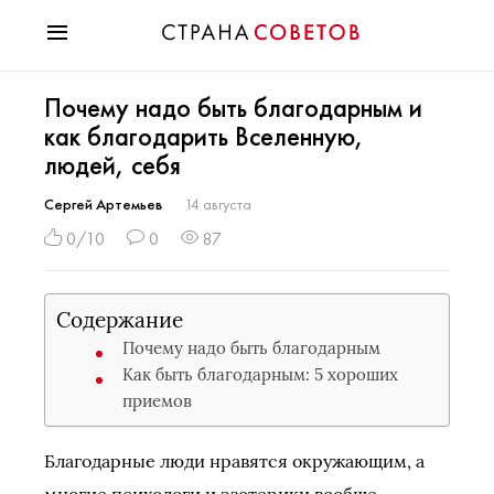
Красота
Почему надо быть благодарным и
Мода
как благодарить Вселенную,
Звезды
людей, себя
Гороскопы
Здоровье
Сергей Артемьев
14 августа
Психология
0/10
0
87
Хобби
Разное
Содержание
Праздники
Почему надо быть благодарным
Как быть благодарным: 5 хороших
приемов
Благодарные люди нравятся окружающим, а