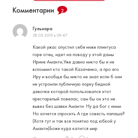
Комментарии
2
Гульнара
28.03.2019 в 09:47
Какой ужас опустил себя ниже плинтуса
горе отец, идет на поводу у этой дамы
Ирине Аманти,Уже давно никто бы и не
вспомнил кто такой Казаченко, а про его
Иру и вообще бы никто не знал если б они
не устроили публичную порку бедной
девочке которой попользовался этот
престарелый ловелас, сам бы он это не
вывез без шавки Аманти. Ну да бог с ними.
Но хочется спросить А где совесть папаша?
(Хотя тут и так все понятно под юбкой у
Аманти)Боже куда катится мир.