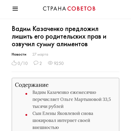
Красота
Вадим Казаченко предложил
Мода
лишить его родительских прав и
Звезды
озвучил сумму алиментов
Гороскопы
Здоровье
Новости
27 марта
Психология
0/10
2
9250
Хобби
Разное
Содержание
Праздники
Вадим Казаченко ежемесячно
перечисляет Ольге Мартыновой 33,5
тысячи рублей
Сын Елены Яковлевой снова
шокировал интернет своей
внешностью