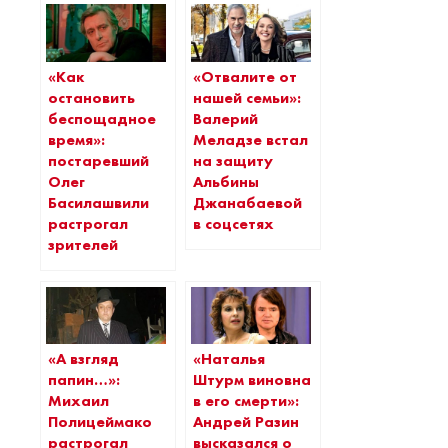
«Как
«Отвалите от
остановить
нашей семьи»:
беспощадное
Валерий
время»:
Меладзе встал
постаревший
на защиту
Олег
Альбины
Басилашвили
Джанабаевой
растрогал
в соцсетях
зрителей
«А взгляд
«Наталья
папин…»:
Штурм виновна
Михаил
в его смерти»:
Полицеймако
Андрей Разин
растрогал
высказался о