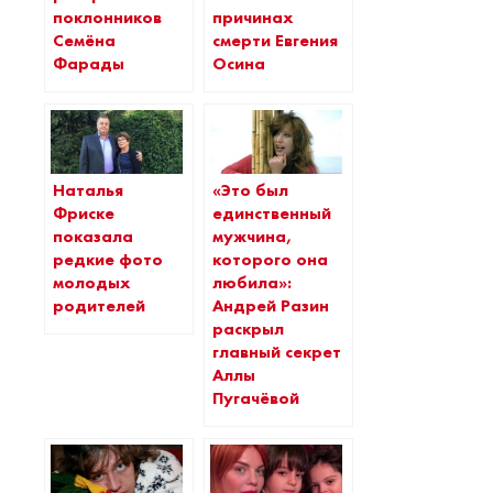
поклонников
причинах
Семёна
смерти Евгения
Фарады
Осина
Наталья
«Это был
Фриске
единственный
показала
мужчина,
редкие фото
которого она
молодых
любила»:
родителей
Андрей Разин
раскрыл
главный секрет
Аллы
Пугачёвой