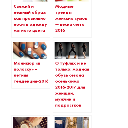
Свежий и
Модные
нежный образ:
тренды
как правильно
женских сумок
носить одежду
— весна-лето
мятного цвета
2016
Маникюр «в
О туфлях и не
полоску» –
только: модная
летняя
обувь сезона
тенденция-2016
осень-зима
2016-2017 для
женщин,
мужчин и
подростков