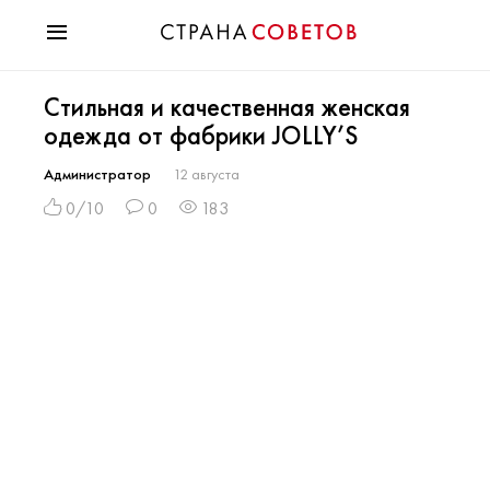
Красота
Стильная и качественная женская
Мода
одежда от фабрики JOLLY’S
Звезды
Гороскопы
Администратор
12 августа
Здоровье
0/10
0
183
Психология
Хобби
Разное
Праздники