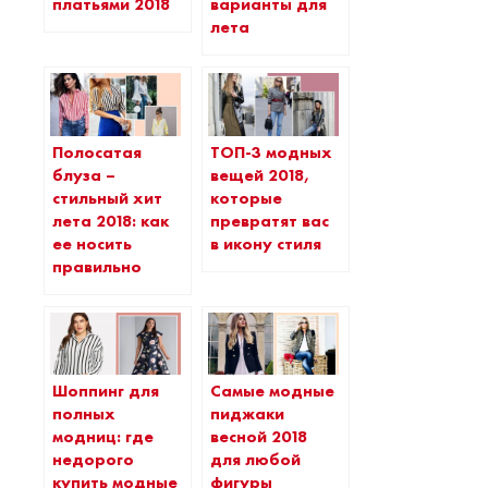
платьями 2018
варианты для
лета
Полосатая
ТОП-3 модных
блуза –
вещей 2018,
стильный хит
которые
лета 2018: как
превратят вас
ее носить
в икону стиля
правильно
Шоппинг для
Самые модные
полных
пиджаки
модниц: где
весной 2018
недорого
для любой
купить модные
фигуры