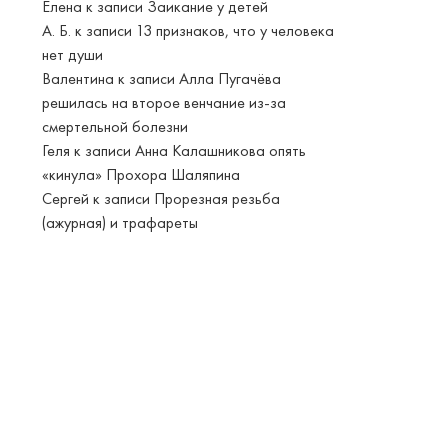
Елена
к записи
Заикание у детей
А. Б.
к записи
13 признаков, что у человека
нет души
Валентина
к записи
Алла Пугачёва
решилась на второе венчание из-за
смертельной болезни
Геля
к записи
Анна Калашникова опять
«кинула» Прохора Шаляпина
Сергей
к записи
Прорезная резьба
(ажурная) и трафареты