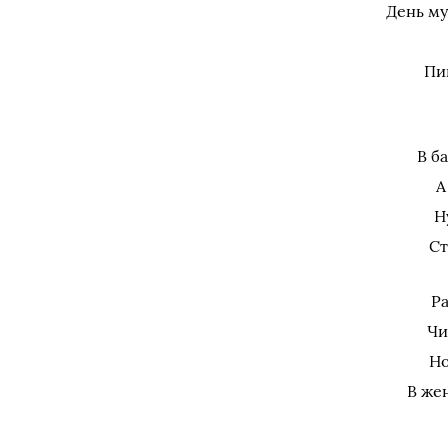
День му
Пи
В б
А
Н
Ст
Ра
Чи
Но
В же