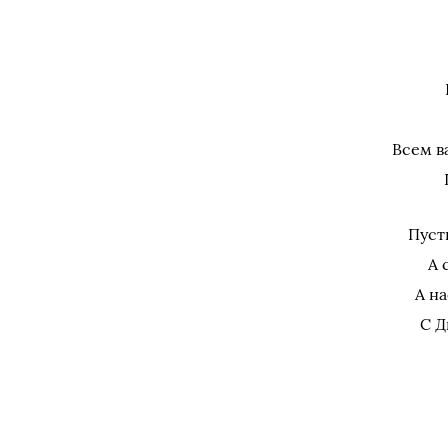
Всем в
Пуст
А 
А н
С Д