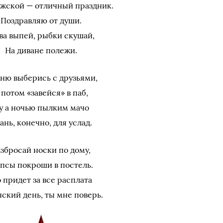
жской — отличный праздник.
Поздравляю от души.
ва выпей, рыбки скушай,
На диване полежи.
аню выберись с друзьями,
 потом «завейся» в паб,
у а ночью пылким мачо
ань, конечно, для услад.
збросай носки по дому,
псы покроши в постель.
 придет за все расплата
нский день, ты мне поверь.