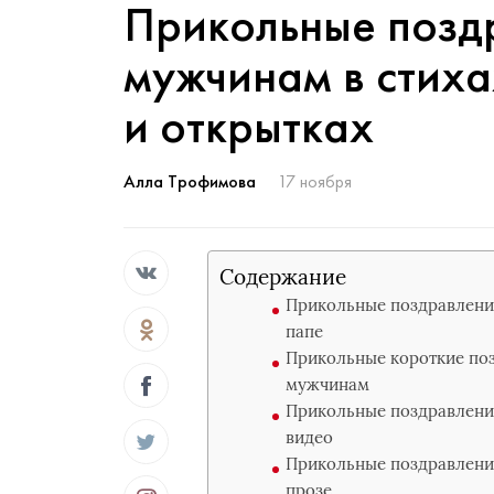
Прикольные позд
мужчинам в стиха
и открытках
Алла Трофимова
17 ноября
Содержание
Прикольные поздравления
папе
Прикольные короткие поз
мужчинам
Прикольные поздравления
видео
Прикольные поздравлени
прозе