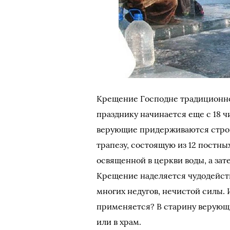
Крещение Господне традиционно 
празднику начинается еще с 18 ч
верующие придерживаются строгог
трапезу, состоящую из 12 постн
освященной в церкви воды, а зате
Крещение наделяется чудодейств
многих недугов, нечистой силы. 
применяется? В старину верующи
или в храм.