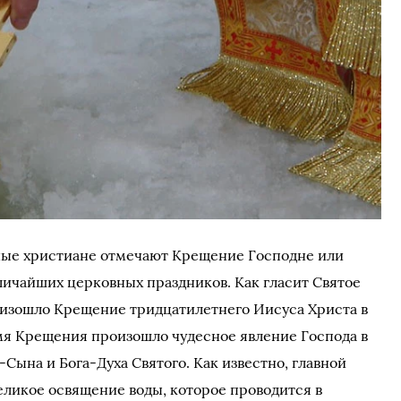
вные христиане отмечают Крещение Господне или
еличайших церковных праздников. Как гласит Святое
оизошло Крещение тридцатилетнего Иисуса Христа в
емя Крещения произошло чудесное явление Господа в
-Сына и Бога-Духа Святого. Как известно, главной
еликое освящение воды, которое проводится в