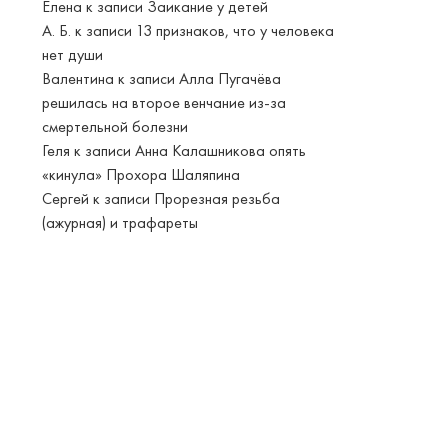
Елена
к записи
Заикание у детей
А. Б.
к записи
13 признаков, что у человека
нет души
Валентина
к записи
Алла Пугачёва
решилась на второе венчание из-за
смертельной болезни
Геля
к записи
Анна Калашникова опять
«кинула» Прохора Шаляпина
Сергей
к записи
Прорезная резьба
(ажурная) и трафареты