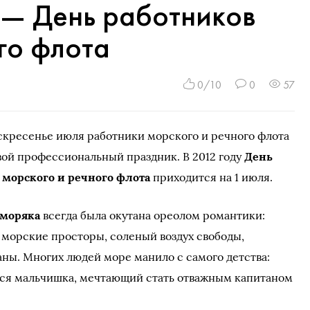
 — День работников
го флота
0/10
0
57
скресенье июля работники морского и речного флота
ой профессиональный праздник. В 2012 году
День
 морского и речного флота
приходится на 1 июля.
 моряка
всегда была окутана ореолом романтики:
морские просторы, соленый воздух свободы,
аны. Многих людей море манило с самого детства:
тся мальчишка, мечтающий стать отважным капитаном