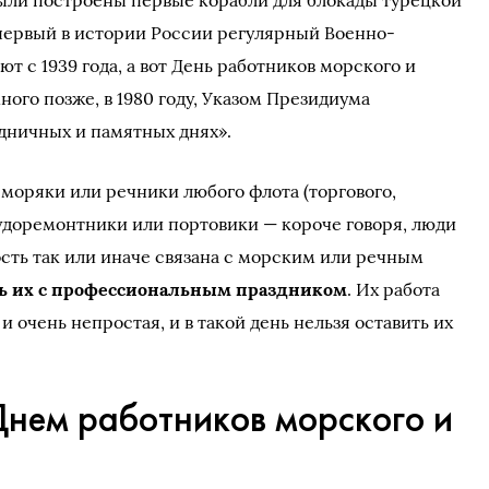
ыли построены первые корабли для блокады турецкой
 первый в истории России регулярный Военно-
т с 1939 года, а вот День работников морского и
ого позже, в 1980 году, Указом Президиума
дничных и памятных днях».
 моряки или речники любого флота (торгового,
судоремонтники или портовики — короче говоря, люди
сть так или иначе связана с морским или речным
ь их с профессиональным праздником
. Их работа
и очень непростая, и в такой день нельзя оставить их
Днем работников морского и