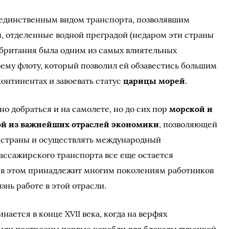
 единственным видом транспорта, позволявшим
ы, отделенные водной преградой (недаром эти страны
британия была одним из самых влиятельных
оему флоту, который позволил ей обзавестись большим
онтинентах и завоевать статус
царицы морей
.
о добраться и на самолете, но до сих пор
морской и
ной из важнейших отраслей экономики
, позволяющей
и страны и осуществлять международный
 пассажирского транспорта все еще остается
а в этом принадлежит многим поколениям работников
нь работе в этой отрасли.
нается в конце XVII века, когда на верфях