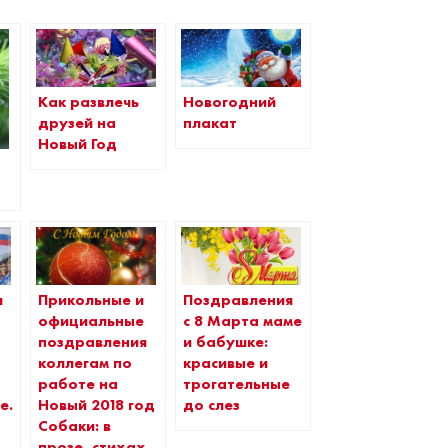
Как развлечь
Новогодний
друзей на
плакат
Новый Год
я
Прикольные и
Поздравления
официальные
с 8 Марта маме
поздравления
и бабушке:
коллегам по
красивые и
работе на
трогательные
е.
Новый 2018 год
до слез
Собаки: в
а
прозе, стихах,