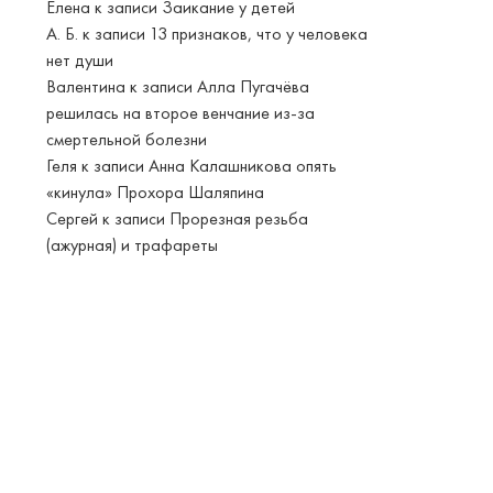
Елена
к записи
Заикание у детей
А. Б.
к записи
13 признаков, что у человека
нет души
Валентина
к записи
Алла Пугачёва
решилась на второе венчание из-за
смертельной болезни
Геля
к записи
Анна Калашникова опять
«кинула» Прохора Шаляпина
Сергей
к записи
Прорезная резьба
(ажурная) и трафареты