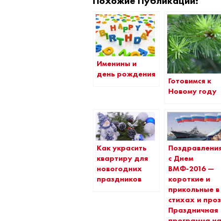
Похожие Публикации:
Именины и
день рождения
Готовимся к
Новому году
Как украсить
Поздравлени
квартиру для
с Днем
новогодних
ВМФ-2016 —
праздников
короткие и
прикольные в
стихах и проз
Праздничная
программа н