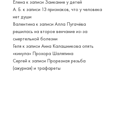
Елена
к записи
Заикание у детей
А. Б.
к записи
13 признаков, что у человека
нет души
Валентина
к записи
Алла Пугачёва
решилась на второе венчание из-за
смертельной болезни
Геля
к записи
Анна Калашникова опять
«кинула» Прохора Шаляпина
Сергей
к записи
Прорезная резьба
(ажурная) и трафареты