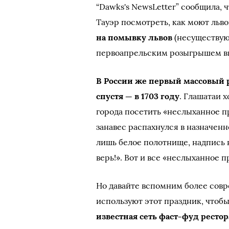
“Dawks's NewsLetter” сообщила, ч
Тауэр посмотреть, как моют льво
на помывку львов
(несуществую
первоапрельским розыгрышем впл
В России же первый массовый 
спустя — в 1703 году
. Глашатаи 
города посетить «неслыханное пр
занавес распахнулся в назначен
лишь белое полотнище, надпись 
верь!». Вот и все «неслыханное 
Но давайте вспомним более сов
используют этот праздник, чтобы
известная сеть фаст-фуд рестор