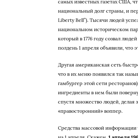
самых известных газетах США, ч
национальный долг страны, и пер
Liberty Bell”). Тысячи людей усп
национальном историческом пар
который в 1776 году созвал люде
полдень 1 апреля объявили, что
Другая американская сеть быстр
что в их меню появился так назы
гамбургер этой сети ресторанов)
ингредиенты в нем были повернут
спустя множество людей, делая з
«правосторонний» воппер.
Средства массовой информации 
на 1 апреля. Скажем,
1 апреля 19