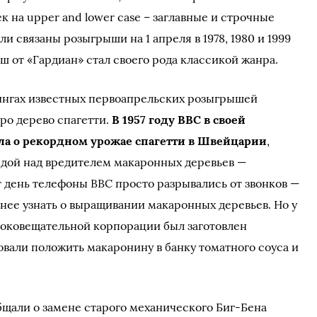
ек на upper and lower case – заглавные и строчные
ыли связаны розыгрыши на 1 апреля в 1978, 1980 и 1999
 от «Гардиан» стал своего рода классикой жанра.
тингах известных первоапрельских розыгрышей
ро дерево спагетти.
В 1957 году ВВС в своей
а о рекордном урожае спагетти в Швейцарии
,
едой над вредителем макаронных деревьев —
 день телефоны ВВС просто разрывались от звонков —
нее узнать о выращивании макаронных деревьев. Но у
оковещательной корпорации был заготовлен
овали положить макаронину в банку томатного соуса и
бщали о замене старого механического Биг-Бена