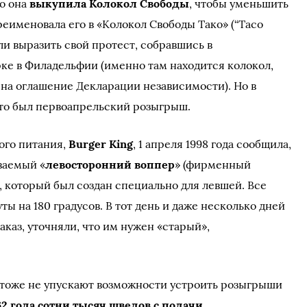
то она
выкупила Колокол Свободы
, чтобы уменьшить
еименовала его в «Колокол Свободы Тако» (“Taco
ели выразить свой протест, собравшись в
ке в Филадельфии (именно там находится колокол,
й на оглашение Декларации независимости). Но в
 это был первоапрельский розыгрыш.
ого питания,
Burger King
, 1 апреля 1998 года сообщила,
ваемый «
левосторонний воппер
» (фирменный
, который был создан специально для левшей. Все
ы на 180 градусов. В тот день и даже несколько дней
аказ, уточняли, что им нужен «старый»,
тоже не упускают возможности устроить розыгрыши
62 года сотни тысяч шведов с подачи