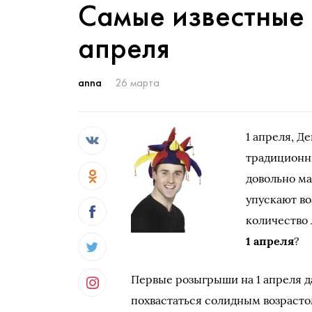
Самые известные
апреля
anna
26 марта
1 апреля, Д
традиционн
довольно м
упускают во
количество
1 апреля
?
Первые розыгрыши на 1 апреля д
похвастаться солидным возрастом