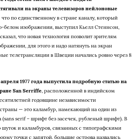
тягивали на экраны телевизоров нейлоновые
м, что по единственному в стране каналу, который
о-белом изображении, выступил Кьелл Стеннсон,
сказал, что новая технология позволит зрителям
бражении, для этого и надо натянуть на экран
тные телетрансляции в Швеции начались ровно через 8
1 апреля 1977 года выпустила подробную статью на
ране San Serriffe
, расположенной в индийском
десятилетней годовщине независимости
страны — это каламбур, намекающий на один из
sans serif – шрифт без засечек, рубленый шрифт). В
о шуток и каламбуров, связанных с типографскими
орму точки с запятой, большие острова назвались