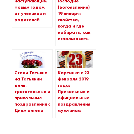
наступающим
Господне
Новым годом
(Богоявление)
от учеников и
19 января:
родителей
свойства,
когда и где
набирать, как
использовать
Стихи Татьяне
Картинки с 23
на Татьянин
февраля 2019
день:
года:
трогательные и
Прикольные и
прикольные
официальные
поздравления с
поздравления
Днем ангела
мужчинам