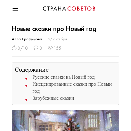
Красота
Новые сказки про Новый год
Мода
Звезды
Алла Трофимова
27 октября
Гороскопы
0/10
0
155
Здоровье
Психология
Содержание
Хобби
Русские сказки на Новый год
Разное
Инсценированные сказки про Новый
Праздники
год
Зарубежные сказки