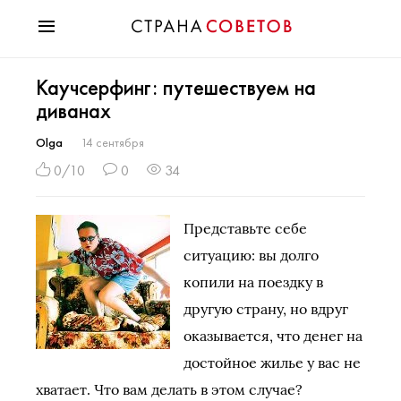
Красота
Каучсерфинг: путешествуем на
Мода
диванах
Звезды
Гороскопы
Olga
14 сентября
Здоровье
0/10
0
34
Психология
Хобби
Представьте себе
Разное
ситуацию: вы долго
Праздники
копили на поездку в
другую страну, но вдруг
оказывается, что денег на
достойное жилье у вас не
хватает. Что вам делать в этом случае?