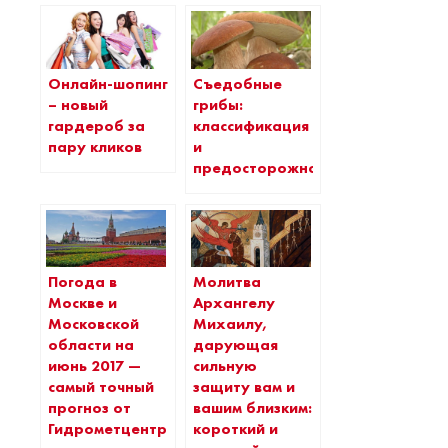
Онлайн-шопинг
Съедобные
– новый
грибы:
гардероб за
классификация
пару кликов
и
предосторожности
Погода в
Молитва
Москве и
Архангелу
Московской
Михаилу,
области на
дарующая
июнь 2017 —
сильную
самый точный
защиту вам и
прогноз от
вашим близким:
Гидрометцентра
короткий и