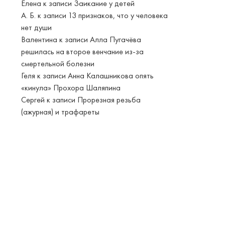
Елена
к записи
Заикание у детей
А. Б.
к записи
13 признаков, что у человека
нет души
Валентина
к записи
Алла Пугачёва
решилась на второе венчание из-за
смертельной болезни
Геля
к записи
Анна Калашникова опять
«кинула» Прохора Шаляпина
Сергей
к записи
Прорезная резьба
(ажурная) и трафареты