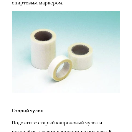
спиртовым маркером.
Старый чулок
Подожгите старый капроновый чулок и
покапайте тающим капроном на подошву. В