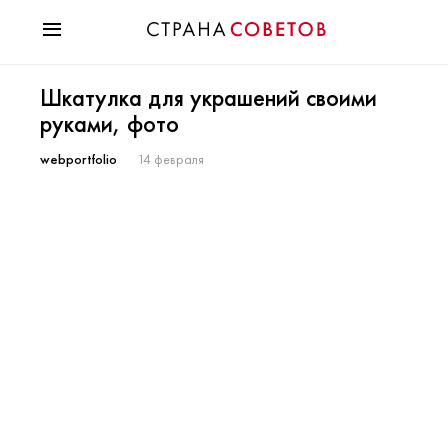
Красота
Шкатулка для украшений своими
Мода
руками, фото
Звезды
Гороскопы
webportfolio
14 февраля
Здоровье
Психология
Хобби
Разное
Праздники